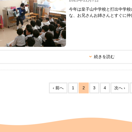
今年は皇子山中学校と打出中学校
な、お兄さんお姉さんとすぐに
続きを読む
‹ 前へ
1
2
3
4
次へ ›