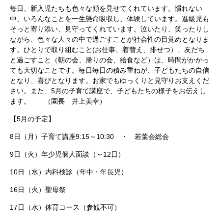
毎日、新入児たちも色々な顔を見せてくれています。慣れない
中、いろんなことを一生懸命吸収し、体験しています。進級児も
そっと寄り添い、見守ってくれています。泣いたり、笑ったりし
ながら、色々な人々の中で過ごすことが社会性の目覚めとなりま
す。ひとりで取り組むこと(お仕事、着替え、排せつ）、友だち
と過ごすこと（朝の会、帰りの会、給食など）は、時間がかかっ
ても大切なことです。毎日毎日の積み重ねが、子どもたちの自信
となり、喜びとなります。お家でもゆっくりと見守りお支えくだ
さい。また、5月の子育て講座で、子どもたちの様子をお伝えし
ます。 （園長 井上美幸）
【5月の予定】
8日（月）子育て講座9:15～10:30 ・ 若葉会総会
9日（火）年少児個人面談（～12日）
10日（水）内科検診（年中・年長児）
16日（火）聖母祭
17日（水）体育コース（参観不可）