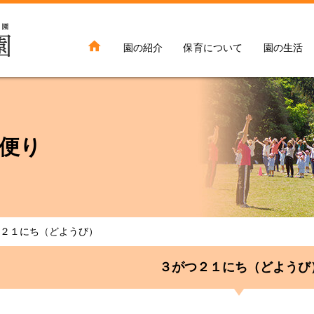

園の紹介
保育について
園の生活
便り
２１にち（どようび）
３がつ２１にち（どようび