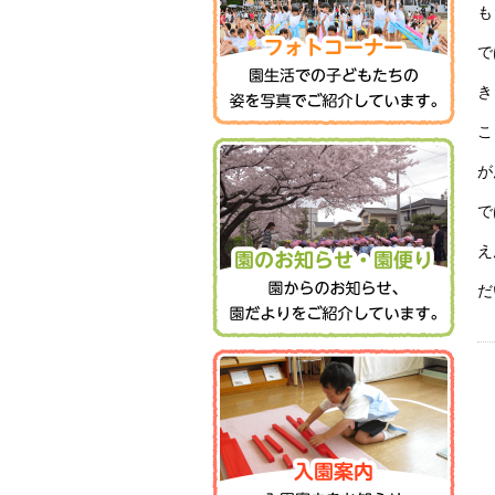
も
で
き
こ
が
で
え
だ